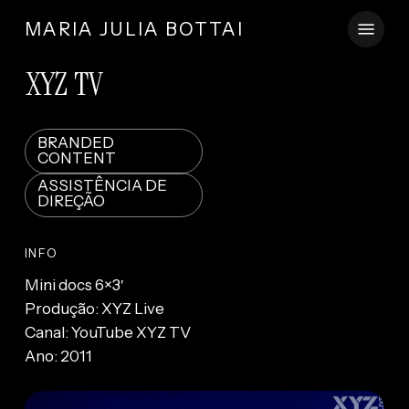
Skip
Menu
MARIA JULIA BOTTAI
to
main
XYZ TV
content
BRANDED
CONTENT
ASSISTÊNCIA DE
DIREÇÃO
INFO
Mini docs 6×3′
Produção: XYZ Live
Canal: YouTube XYZ TV
Ano: 2011