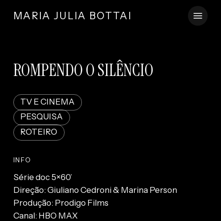
Skip
Menu
MARIA JULIA BOTTAI
to
main
content
ROMPENDO O SILÊNCIO
TV E CINEMA
PESQUISA
ROTEIRO
INFO
Série doc 5×60’
Direção: Giuliano Cedroni & Marina Person
Produção: Prodigo Films
Canal: HBO MAX